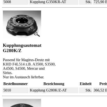
5008
Kupplung G350KR-AT
Stk.
725,90
Kupplungsautomat
G280K/Z
Passend für Magirus-Deutz mit
KHD F4L514 z.B. A3500, S3500,
A4500, S4500, Mercur und
Sirius.
Nur im Austausch lieferbar.
Bestellnummer
Bezeichnung
Einheit
Prei
5010
Kupplung G280K/Z-AT
Stk.
366,52