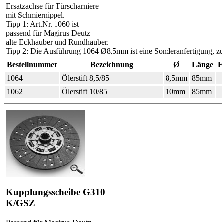
Ersatzachse für Türscharniere
mit Schmiernippel.
Tipp 1: Art.Nr. 1060 ist
passend für Magirus Deutz
alte Eckhauber und Rundhauber.
Tipp 2: Die Ausführung 1064 Ø8,5mm ist eine Sonderanfertigung, zu
Bestellnummer
Bezeichnung
Ø
Länge
E
1064
Ölerstift 8,5/85
8,5mm
85mm
1062
Ölerstift 10/85
10mm
85mm
Kupplungsscheibe G310
K/GSZ